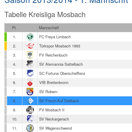
Tabelle Kreisliga Mosbach
Pl.
Mannschaft
1.
FC Freya Limbach
2.
Türkspor Mosbach 1993
3.
FV Reichenbuch
4.
SV Alemannia Sattelbach
5.
SC Fortuna Oberschefflenz
6.
VfB Breitenbronn
7.
SV Robern
8.
SV Frisch-Auf Dielbach
9.
FV Mosbach II
10.
SV Neckargerach
11.
SV Wagenschwend